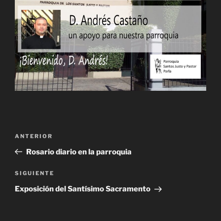
Navegación
Entrada
ANTERIOR
de
anterior:
Rosario diario en la parroquia
entradas
Siguiente
SIGUIENTE
entrada
Exposición del Santísimo Sacramento